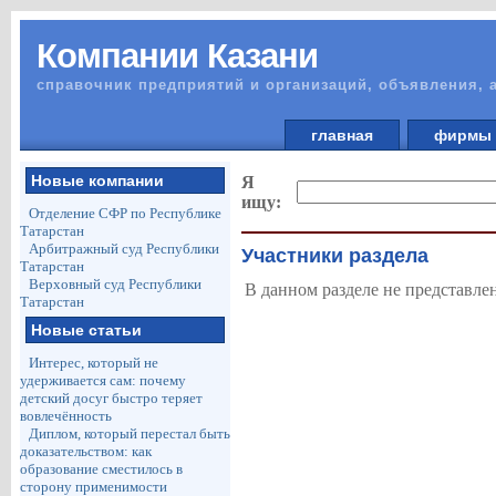
Компании Казани
справочник предприятий и организаций, объявления, 
главная
фирм
Новые компании
Я
ищу:
Отделение СФР по Республике
Татарстан
Арбитражный суд Республики
Участники раздела
Татарстан
Верховный суд Республики
В данном разделе не представле
Татарстан
Новые статьи
Интерес, который не
удерживается сам: почему
детский досуг быстро теряет
вовлечённость
Диплом, который перестал быть
доказательством: как
образование сместилось в
сторону применимости