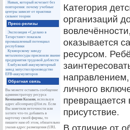
Навык, который исчезает без
Категория дет
повторения: почему учебные
центры зависят от практики
сильнее теории
организаций до
Пресс-релизы
вовлечённости
Экспозиция «Сделано в
Татарстане» показала
оказывается с
промышленный потенциал
республики
Кукморскому заводу
ресурсом. Ребё
металлопосуды присвоили звание
предприятия трудовой доблести
заинтересоват
Елабужский аккумуляторный
завод запустил производство
EFB-аккумуляторов
направлением,
Обратная связь
личного включ
Вы можете оставить сообщение
администратору ресурса
превращается 
Компании Казани
, используя
адрес
allcompany@list.ru
. Если
Вы заметили неточности или
присутствие.
хотите что-то добавить в
карточку своей фирмы, то
пишите нам об этом, обязательно
В отличие от о
указав адрес размещения (URL