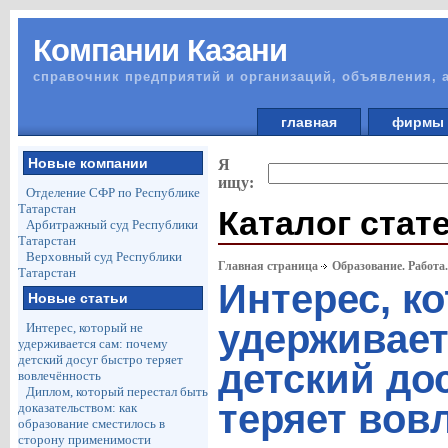
Компании Казани
справочник предприятий и организаций, объявления, 
главная
фирм
Новые компании
Я
ищу:
Отделение СФР по Республике
Татарстан
Каталог стат
Арбитражный суд Республики
Татарстан
Верховный суд Республики
Главная страница
Образование. Работа
Татарстан
Интерес, к
Новые статьи
удерживает
Интерес, который не
удерживается сам: почему
детский досуг быстро теряет
детский до
вовлечённость
Диплом, который перестал быть
теряет вов
доказательством: как
образование сместилось в
сторону применимости