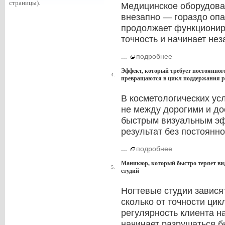
страницы).
Медицинское оборудован
внезапно — гораздо опа
продолжает функциониро
точность и начинает нез
...
подробнее
Эффект, который требует постоянног
4.
превращаются в цикл поддержания р
В косметологических ус
не между дорогими и д
быстрым визуальным эф
результат без постоянн
...
подробнее
Маникюр, который быстро теряет вид
5.
студий
Ногтевые студии завися
сколько от точности цик
регулярность клиента н
начинает разрушаться б