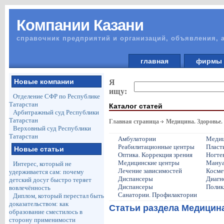
Компании Казани
справочник предприятий и организаций, объявления, 
главная
фирм
Новые компании
Я
ищу:
Отделение СФР по Республике
Татарстан
Каталог статей
Арбитражный суд Республики
Татарстан
Главная страница
Медицина. Здоровье.
Верховный суд Республики
Татарстан
Амбулатории
Медиц
Реабилитационные центры
Пласт
Новые статьи
Оптика. Коррекция зрения
Ногте
Медицинские центры
Мануа
Интерес, который не
Лечение зависимостей
Косме
удерживается сам: почему
Диспансеры
Диагн
детский досуг быстро теряет
Диспансеры
Полик
вовлечённость
Санатории. Профилактории
Диплом, который перестал быть
доказательством: как
Статьи раздела Медицина
образование сместилось в
сторону применимости