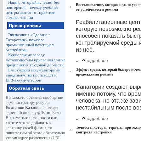
Навык, который исчезает без
Восстановление, которое нельзя уск
повторения: почему учебные
1.
от устойчивости режима
центры зависят от практики
сильнее теории
Реабилитационные цент
Пресс-релизы
которую невозможно реш
Экспозиция «Сделано в
способен показать быст
Татарстане» показала
контролируемой среды и
промышленный потенциал
из неё.
республики
Кукморскому заводу
металлопосуды присвоили звание
...
подробнее
предприятия трудовой доблести
Эффект среды, который быстро исчеза
Елабужский аккумуляторный
2.
продолжения режима
завод запустил производство
EFB-аккумуляторов
Санатории создают выр
Обратная связь
именно потому, что вре
Вы можете оставить сообщение
человека, но эта же зав
администратору ресурса
нестабильным после во
Компании Казани
, используя
адрес
allcompany@list.ru
. Если
Вы заметили неточности или
...
подробнее
хотите что-то добавить в
карточку своей фирмы, то
Точность, которая теряется при эксп
3.
контроля настройки
пишите нам об этом, обязательно
указав адрес размещения (URL